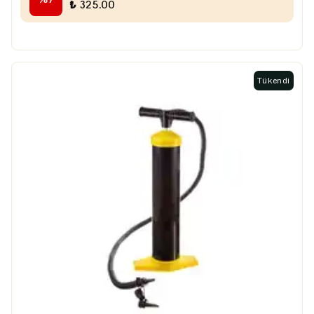
₺ 325.00
Tükendi