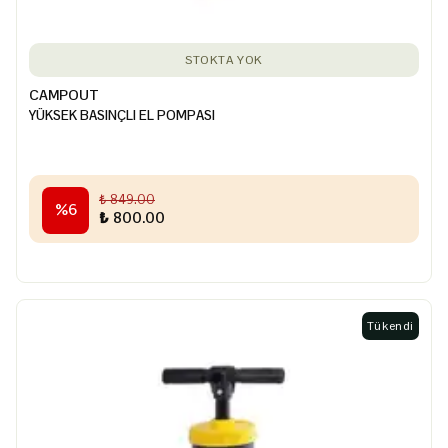
STOKTA YOK
CAMPOUT
YÜKSEK BASINÇLI EL POMPASI
₺ 849.00
%
6
₺ 800.00
Tükendi