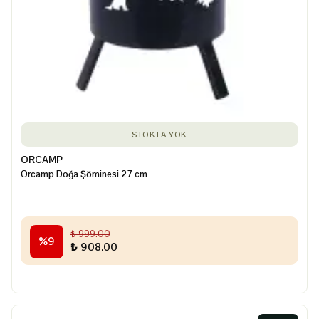
STOKTA YOK
ORCAMP
Orcamp Doğa Şöminesi 27 cm
₺ 999.00
%
9
₺ 908.00