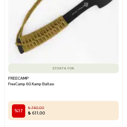
STOKTA YOK
FREECAMP
FreeCamp 6G Kamp Baltası
₺ 740.00
%
17
₺ 611.00