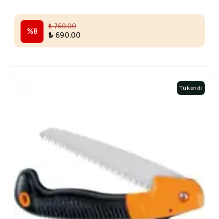
₺ 750.00
%
8
₺ 690.00
Tükendi