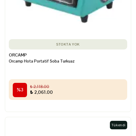
STOKTA YOK
ORCAMP
Orcamp Hota Portatif Soba Turkuaz
₺ 2,118.00
%
3
₺ 2,061.00
Tükendi