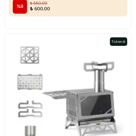
₺ 650.00
%
8
₺ 600.00
Tükendi