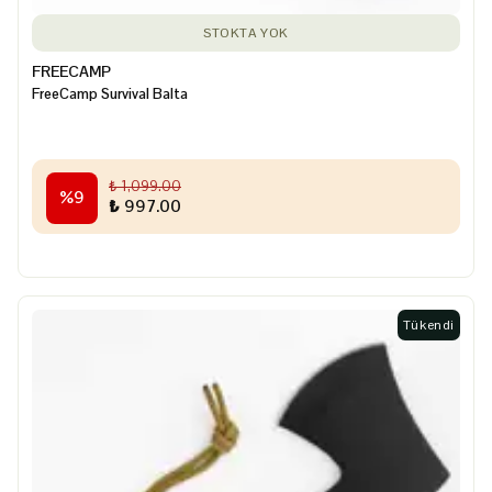
STOKTA YOK
FREECAMP
FreeCamp Survival Balta
₺ 1,099.00
%
9
₺ 997.00
Tükendi