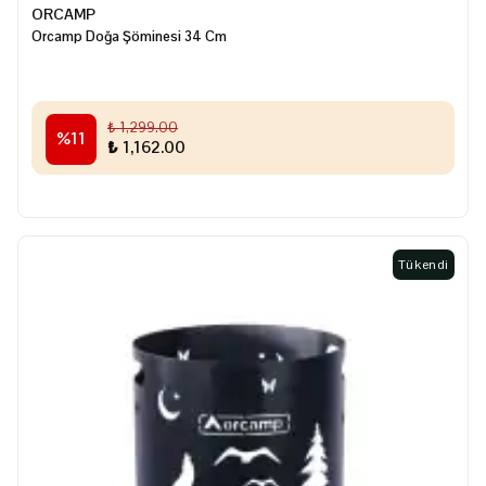
ORCAMP
Orcamp Doğa Şöminesi 34 Cm
₺ 1,299.00
%
11
₺ 1,162.00
Tükendi