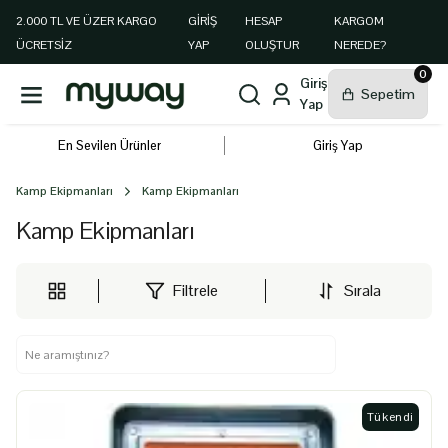
2.000 TL VE ÜZER KARGO
GIRIŞ
HESAP
KARGOM
ÜCRETSİZ
YAP
OLUŞTUR
NEREDE?
0
En Sevilen Ürünler
Giriş Yap
Kamp Ekipmanları
Kamp Ekipmanları
Kamp Ekipmanları
Filtrele
Sırala
Tükendi