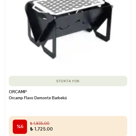
STOKTA YOK
ORCAMP
Orcamp Flavo Demonte Barbekü
₺ 1,835.00
%
6
₺ 1,725.00