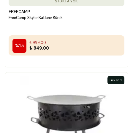
STOKTA YOK
FREECAMP
FreeCamp Skyler Katlanır Kürek
₺ 999.00
%
15
₺ 849.00
Tükendi