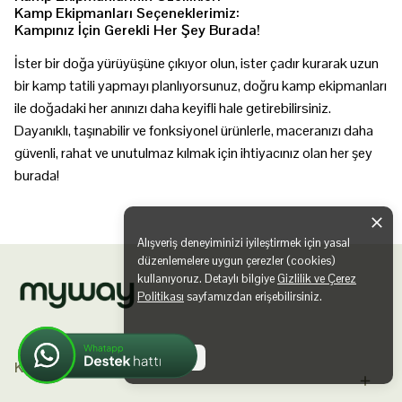
Kamp Ekipmanları Seçeneklerimiz:
Kampınız İçin Gerekli Her Şey Burada!
İster bir doğa yürüyüşüne çıkıyor olun, ister çadır kurarak uzun
bir kamp tatili yapmayı planlıyorsunuz, doğru kamp ekipmanları
ile doğadaki her anınızı daha keyifli hale getirebilirsiniz.
Dayanıklı, taşınabilir ve fonksiyonel ürünlerle, maceranızı daha
güvenli, rahat ve unutulmaz kılmak için ihtiyacınız olan her şey
burada!
Alışveriş deneyiminizi iyileştirmek için yasal
düzenlemelere uygun çerezler (cookies)
kullanıyoruz. Detaylı bilgiye
Gizlilik ve Çerez
Politikası
sayfamızdan erişebilirsiniz.
Anladım
KAMP MUTFAGI