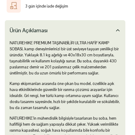
3 gün içinde iade değişim
Ürün Açıklaması
NATUREHIKE PREMIUM TAŞINABİLİR ULTRA HAFİF KAMP
SOBASI, kamp deneyimlerinizi bir üst seviyeye taşıyan yenilikçi bir
üründür. Yaklaşık 8.1 kg ağırlığı ve 40x18x30 cm boyutlarıyla,
taşınabilirlik ve kullanım kolaylığı sunar. Bu soba, dayanıklı 430
paslanmaz demir ve 201 paslanmaz çelik malzemelerden
üretilmiştir, bu da uzun ömürlü bir performans sağlar.
Kamp ekipmanları arasında öne çıkan bu model, özellikle açık
hava etkinliklerinde güvenilir bir ısınma çözümü arayanlar için
idealdir. Gri rengi, her türlü kamp ortamına uyum sağlar. Kullanıcı
dostu tasarımı sayesinde, hızlı bir şekilde kurulabilir ve sökülebilir,
bu da zaman tasarrufu sağlar.
NATUREHIKE’in mühendislik bilgisiyle tasarlanan bu soba, hem
hafifliği hem de sağlam yapısıyla dikkat çeker. Yüksek verimlilikte
ısınma kapasitesi, soğuk hava koşullarında bile konforlu bir