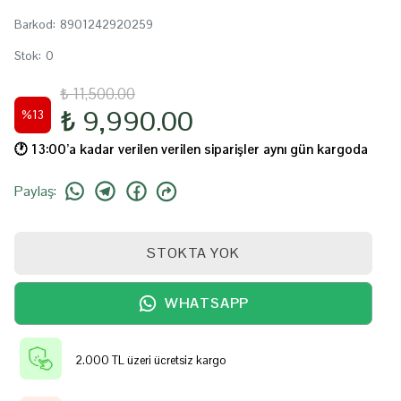
Barkod
:
8901242920259
Stok
:
0
₺ 11,500.00
₺ 9,990.00
%
13
🕐️ 13:00’a kadar verilen verilen siparişler aynı gün kargoda
Paylaş
:
STOKTA YOK
WHATSAPP
2.000 TL üzeri ücretsiz kargo