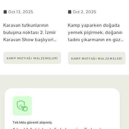
Oct 13, 2025
Oct 2, 2025
Karavan tutkunlarının
Kamp yaparken doğada
buluşma noktası 2. İzmir
yemek pişirmek, doğanın
Karavan Show başlıyor!
tadını çıkarmanın en güzel
Türkiye’nin dört bir
yollarından biridir. Ancak,
yanından gelen karavan
doğru kamp
KAMP MUTFAĞI MALZEMELERI
KAMP MUTFAĞI MALZEMELERI
üreticileri, kamp
ocağı ve pişirme
ekipmanları firmaları ve
ekipmanları ile bu
doğaseverleri bir araya
deneyimi daha pratik ve
getiren bu özel etkinlikte
keyifli hale
Myway Kamp olarak biz
getirebilirsiniz. Kamp
de yerimizi aldık. 🏕️✨
ocakları, taşınabilirlikleri,
yüksek verimlilikleri ve
güvenlik özellikleri ile açık
hava yemeklerinizin
Tek tıkla güvenli alışveriş
vazgeçilmez parçasıdır.