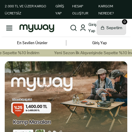
2.000 TL VE ÜZER KARGO
GIRIŞ
HESAP
KARGOM
ÜCRETSİZ
YAP
OLUŞTUR
NEREDE?
0
En Sevilen Ürünler
Giriş Yap
tte %10 İndirim
Yeni Sezon İlk Alışverişinde Sepette %10 İndirim