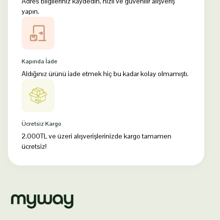
Adres bilgileriniz kaydedin, hızlı ve güvenilir alışveriş
İster basit bir çorba
yapın.
hazırlayın, ister mangalda
et pişirin, kamp ocakları
ve pişirme setleri her türlü
ihtiyacınızı karşılar.
Kapında İade
Aldığınız ürünü iade etmek hiç bu kadar kolay olmamıştı.
Ücretsiz Kargo
2.000TL ve üzeri alışverişlerinizde kargo tamamen
ücretsiz!