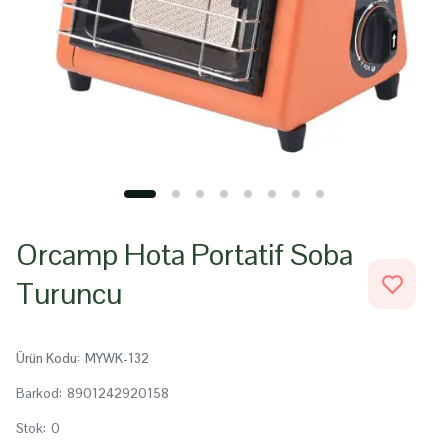
Orcamp Hota Portatif Soba
Turuncu
Ürün Kodu
:
MYWK-132
Barkod
:
8901242920158
Stok
:
0