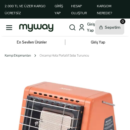
2.000 TL VE ÜZER KARGO
GIRIŞ
HESAP
KARGOM
ÜCRETSİZ
YAP
OLUŞTUR
NEREDE?
0
En Sevilen Ürünler
Giriş Yap
Kamp Ekipmanları
Orcamp Hota Portatif Soba Turuncu