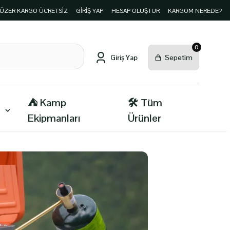
E ÜZER KARGO ÜCRETSİZ
GIRIŞ YAP
HESAP OLUŞTUR
KARGOM NEREDE?
0
⛺ Kamp
🛠️ Tüm
Ekipmanları
Ürünler