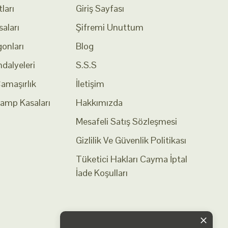
ları
Giriş Sayfası
aları
Şifremi Unuttum
onları
Blog
dalyeleri
S.S.S
Çamaşırlık
İletişim
Kamp Kasaları
Hakkımızda
Mesafeli Satış Sözleşmesi
Gizlilik Ve Güvenlik Politikası
Tüketici Hakları Cayma İptal
İade Koşulları