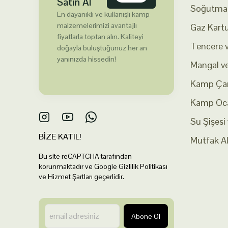
Satın Al
Soğutma 
En dayanıklı ve kullanışlı kamp
malzemelerimizi avantajlı
Gaz Kartu
fiyatlarla toptan alın. Kaliteyi
Tencere v
doğayla buluştuğunuz her an
yanınızda hissedin!
Mangal v
Kamp Çan
Kamp Oca
Su Şişesi
BİZE KATIL!
Mutfak Al
Bu site reCAPTCHA tarafından
korunmaktadır ve Google Gizlilik Politikası
ve Hizmet Şartları geçerlidir.
Abone Ol