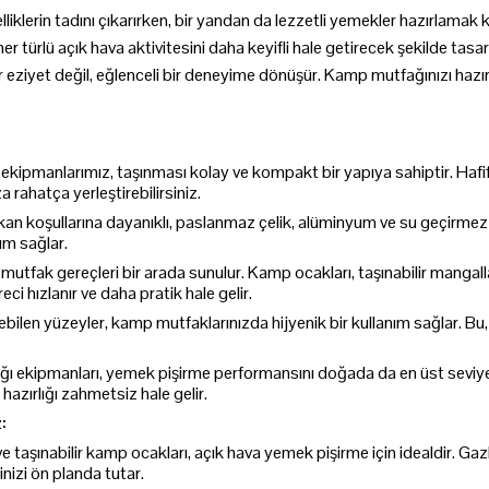
lerin tadını çıkarırken, bir yandan da lezzetli yemekler hazırlamak
r türlü açık hava aktivitesini daha keyifli hale getirecek şekilde tasa
iyet değil, eğlenceli bir deneyime dönüşür. Kamp mutfağınızı hazırlaya
 ekipmanlarımız, taşınması kolay ve kompakt bir yapıya sahiptir. Hafi
 rahatça yerleştirebilirsiniz.
an koşullarına dayanıklı, paslanmaz çelik, alüminyum ve su geçirmez 
nım sağlar.
mutfak gereçleri bir arada sunulur. Kamp ocakları, taşınabilir mangall
i hızlanır ve daha pratik hale gelir.
bilen yüzeyler, kamp mutfaklarınızda hijyenik bir kullanım sağlar. Bu
kipmanları, yemek pişirme performansını doğada da en üst seviyeye çı
hazırlığı zahmetsiz hale gelir.
:
ve taşınabilir kamp ocakları, açık hava yemek pişirme için idealdir. Gaz
nizi ön planda tutar.