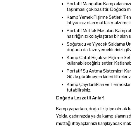
Portatif Mangallar: Kamp alanınızd
taşınması çok basittir. Doğada ma
Kamp Yemek Pişirme Setleri: Tencer
ihtiyacınız olan mutfak malzemelerin
Portatif Mutfak Masaları: Kamp ala
hazırlığınızı kolaylaştıran bir alan 
Soğutucu ve Yiyecek Saklama Ürünl
doğada da taze yemeklerinizi güve
Kamp Çatal-Bıçak ve Pişirme Setl
kullanabileceğiniz setler. Katlanabi
Portatif Su Arıtma Sistemleri: Ka
Gözle görülmeyen kirleri filtreler 
Kamp Çaydanlıkları ve Termoslar: 
tutabilirsiniz.
Doğada Lezzetli Anlar!
Kamp yaparken, doğa ile iç içe olmak 
Yolda, çadırınızda ya da kamp alanınızda
mutfağı ihtiyaçlarınızı karşılayacak ma