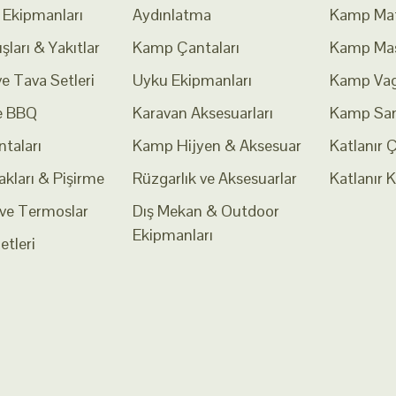
Ekipmanları
Aydınlatma
Kamp Mat
şları & Yakıtlar
Kamp Çantaları
Kamp Mas
e Tava Setleri
Uyku Ekipmanları
Kamp Vag
e BBQ
Karavan Aksesuarları
Kamp San
taları
Kamp Hijyen & Aksesuar
Katlanır 
kları & Pişirme
Rüzgarlık ve Aksesuarlar
Katlanır 
 ve Termoslar
Dış Mekan & Outdoor
Ekipmanları
etleri