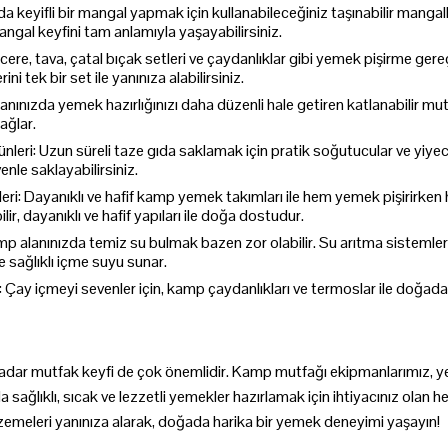
a keyifli bir mangal yapmak için kullanabileceğiniz taşınabilir mangall
ngal keyfini tam anlamıyla yaşayabilirsiniz.
e, tava, çatal bıçak setleri ve çaydanlıklar gibi yemek pişirme gereç
i tek bir set ile yanınıza alabilirsiniz.
nınızda yemek hazırlığınızı daha düzenli hale getiren katlanabilir mu
sağlar.
eri: Uzun süreli taze gıda saklamak için pratik soğutucular ve yiyece
nle saklayabilirsiniz.
eri: Dayanıklı ve hafif kamp yemek takımları ile hem yemek pişirirk
lir, dayanıklı ve hafif yapıları ile doğa dostudur.
mp alanınızda temiz su bulmak bazen zor olabilir. Su arıtma sistemle
ve sağlıklı içme suyu sunar.
Çay içmeyi sevenler için, kamp çaydanlıkları ve termoslar ile doğada 
kadar mutfak keyfi de çok önemlidir. Kamp mutfağı ekipmanlarımız, 
 sağlıklı, sıcak ve lezzetli yemekler hazırlamak için ihtiyacınız olan
lzemeleri yanınıza alarak, doğada harika bir yemek deneyimi yaşayın!