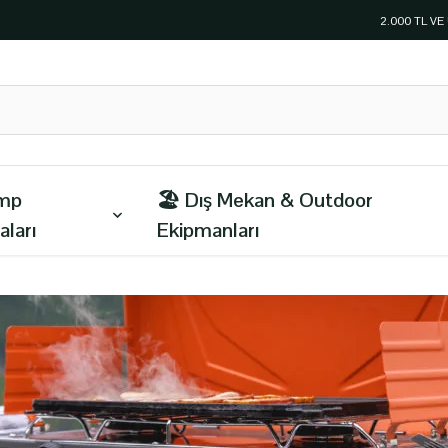
2.000 TL V
amp
🏖️ Dış Mekan & Outdoor
aları
Ekipmanları