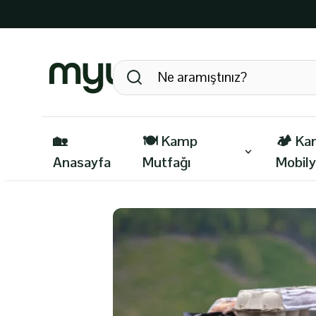
🏡
🍽️ Kamp
🏕️ K
Anasayfa
Mutfağı
Mobily