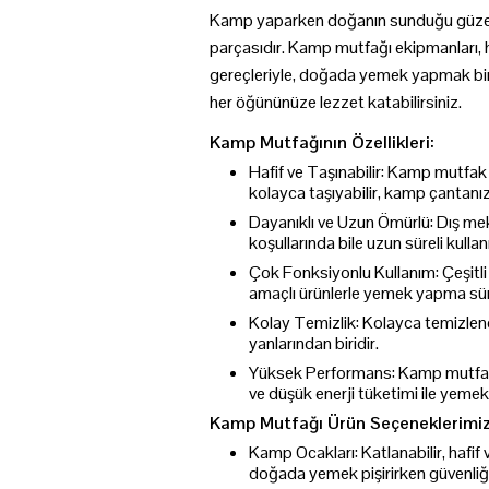
Kamp yaparken doğanın sunduğu güzellik
parçasıdır. Kamp mutfağı ekipmanları, he
gereçleriyle, doğada yemek yapmak bir ez
her öğününüze lezzet katabilirsiniz.
Kamp Mutfağının Özellikleri:
Hafif ve Taşınabilir: Kamp mutfak
kolayca taşıyabilir, kamp çantanıza
Dayanıklı ve Uzun Ömürlü: Dış mek
koşullarında bile uzun süreli kulla
Çok Fonksiyonlu Kullanım: Çeşitli 
amaçlı ürünlerle yemek yapma sürec
Kolay Temizlik: Kolayca temizlene
yanlarından biridir.
Yüksek Performans: Kamp mutfağı e
ve düşük enerji tüketimi ile yemek 
Kamp Mutfağı Ürün Seçeneklerimiz
Kamp Ocakları: Katlanabilir, hafif 
doğada yemek pişirirken güvenliği