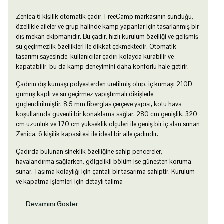
Zenica 6 kişilik otomatik çadır, FreeCamp markasının sunduğu,
özellikle aileler ve grup halinde kamp yapanlar için tasarlanmış bir
dış mekan ekipmanıdır. Bu çadır, hızlı kurulum özelliği ve gelişmiş
su geçirmezlik özellikleri ile dikkat çekmektedir. Otomatik
tasarımı sayesinde, kullanıcılar çadırı kolayca kurabilir ve
kapatabilir, bu da kamp deneyimini daha konforlu hale getirir.
Çadırın dış kumaşı polyesterden üretilmiş olup, iç kumaşı 210D
gümüş kaplı ve su geçirmez yapıştırmalı dikişlerle
güçlendirilmiştir. 8.5 mm fiberglas çerçeve yapısı, kötü hava
koşullarında güvenli bir konaklama sağlar. 280 cm genişlik, 320
cm uzunluk ve 170 cm yükseklik ölçüleri ile geniş bir iç alan sunan
Zenica, 6 kişilik kapasitesi ile ideal bir aile çadırıdır.
Çadırda bulunan sineklik özelliğine sahip pencereler,
havalandırma sağlarken, gölgelikli bölüm ise güneşten koruma
sunar. Taşıma kolaylığı için çantalı bir tasarıma sahiptir. Kurulum
ve kapatma işlemleri için detaylı talima
Devamını Göster