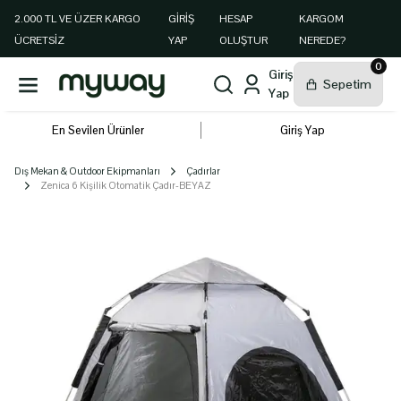
2.000 TL VE ÜZER KARGO
GIRIŞ
HESAP
KARGOM
ÜCRETSİZ
YAP
OLUŞTUR
NEREDE?
0
En Sevilen Ürünler
Giriş Yap
Dış Mekan & Outdoor Ekipmanları
Çadırlar
Zenica 6 Kişilik Otomatik Çadır-BEYAZ