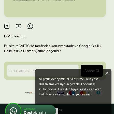
BİZE KATIL!
Bu site reCAPTCHA tarafından korunmaktadır ve Google Gizlilik
Politikası ve Hizmet Şartları geçerlidir.
Abone Ol
Alışveriş deneyiminizi iyileştirmek için yasal
düzenlemelere uygun çerezler (cookies)
kullanıyoruz. Detaylı bilgiye
Gizlilik ve Çerez
Politikası
sayfamızdan erişebilirsiniz.
©2025 Tüm Hakları Saklıdır
Anladım