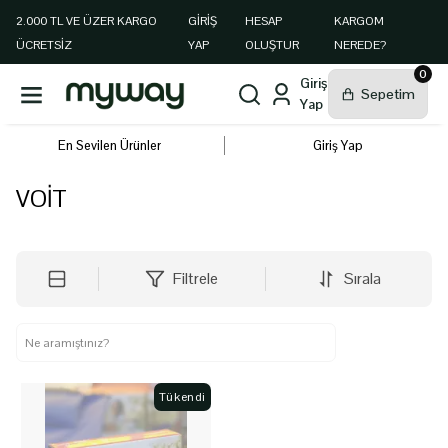
2.000 TL VE ÜZER KARGO
GIRIŞ
HESAP
KARGOM
ÜCRETSİZ
YAP
OLUŞTUR
NEREDE?
0
En Sevilen Ürünler
Giriş Yap
VOİT
Filtrele
Sırala
Tükendi