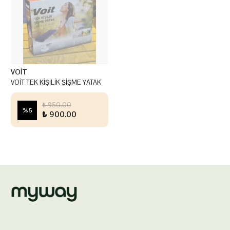
VOİT
VOİT TEK KİŞİLİK ŞİŞME YATAK
₺ 950.00
%
5
₺ 900.00