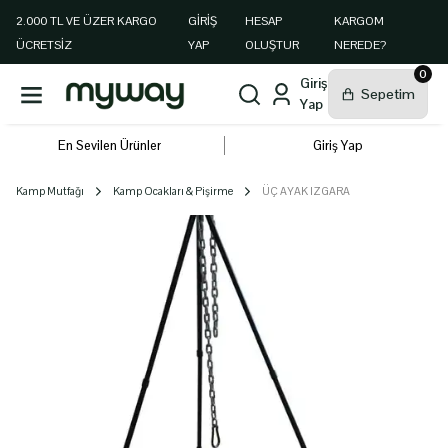
2.000 TL VE ÜZER KARGO
GIRIŞ
HESAP
KARGOM
ÜCRETSİZ
YAP
OLUŞTUR
NEREDE?
0
En Sevilen Ürünler
Giriş Yap
Kamp Mutfağı
Kamp Ocakları & Pişirme
ÜÇ AYAK IZGARA