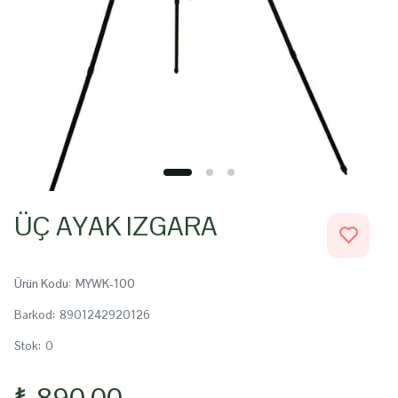
ÜÇ AYAK IZGARA
Ürün Kodu
:
MYWK-100
Barkod
:
8901242920126
Stok
:
0
₺ 890.00