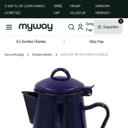
2.000 TL VE ÜZER KARGO
GIRIŞ
HESAP
KARGOM
ÜCRETSİZ
YAP
OLUŞTUR
NEREDE?
0
En Sevilen Ürünler
Giriş Yap
Kamp Mutfağı
Mutfak Aletleri
ORCAMP RETRO EMAYE DEMLİK