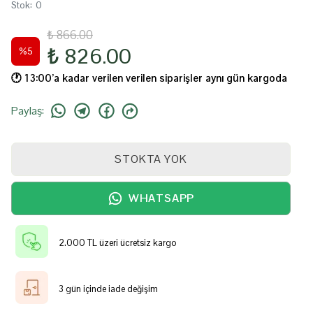
Stok
:
0
₺ 866.00
₺ 826.00
%
5
🕐️ 13:00’a kadar verilen verilen siparişler aynı gün kargoda
Paylaş
:
STOKTA YOK
WHATSAPP
2.000 TL üzeri ücretsiz kargo
3 gün içinde iade değişim