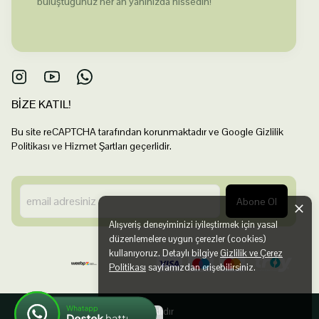
buluştuğunuz her an yanınızda hissedin!
BİZE KATIL!
Bu site reCAPTCHA tarafından korunmaktadır ve Google Gizlilik
Politikası ve Hizmet Şartları geçerlidir.
Abone Ol
Alışveriş deneyiminizi iyileştirmek için yasal
düzenlemelere uygun çerezler (cookies)
kullanıyoruz. Detaylı bilgiye
Gizlilik ve Çerez
Politikası
sayfamızdan erişebilirsiniz.
©2025 Tüm Hakları Saklıdır
Anladım