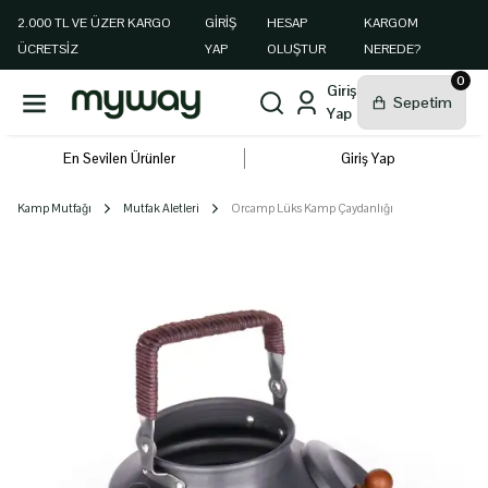
2.000 TL VE ÜZER KARGO
GIRIŞ
HESAP
KARGOM
ÜCRETSİZ
YAP
OLUŞTUR
NEREDE?
0
En Sevilen Ürünler
Giriş Yap
Kamp Mutfağı
Mutfak Aletleri
Orcamp Lüks Kamp Çaydanlığı