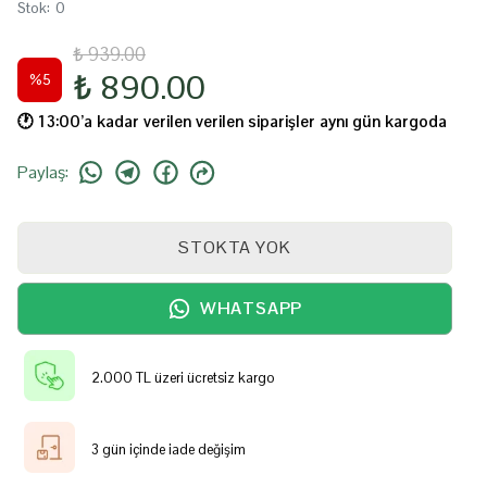
Stok
:
0
₺ 939.00
₺ 890.00
%
5
🕐️ 13:00’a kadar verilen verilen siparişler aynı gün kargoda
Paylaş
:
STOKTA YOK
WHATSAPP
2.000 TL üzeri ücretsiz kargo
3 gün içinde iade değişim