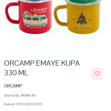
ORCAMP EMAYE KUPA
330 ML
ORCAMP
Ürün Kodu
:
MYWK-89
Barkod
:
8901242920109