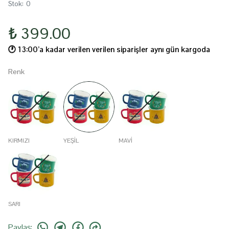
Stok
:
0
₺ 399.00
🕐️ 13:00’a kadar verilen verilen siparişler aynı gün kargoda
Renk
KIRMIZI
YEŞIL
MAVI
SARI
Paylaş
: