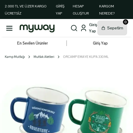
2.000 TL VE ÜZER KARGO
GIRIŞ
HESAP
KARGOM
ÜCRETSİZ
YAP
OLUŞTUR
NEREDE?
0
En Sevilen Ürünler
Giriş Yap
Kamp Mutfağı
Mutfak Aletleri
ORCAMP EMAYE KUPA 330 ML