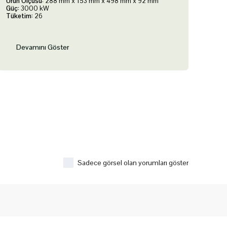
Ürün Ölçüsü:
288 mm x 153 mm x 498 mm x 92 mm
Güç:
3000 kW
Tüketim:
26
Devamını Göster
Sadece görsel olan yorumları göster