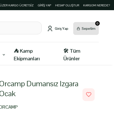
E ÜZER KARGO ÜCRETSİZ
GIRIŞ YAP
HESAP OLUŞTUR
KARGOM NEREDE?
0
⛺ Kamp
🛠️ Tüm
Ekipmanları
Ürünler
Orcamp Dumansız Izgara
Ocak
ORCAMP