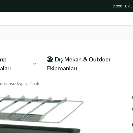
2.000 TL V
amp
🏖️ Dış Mekan & Outdoor
aları
Ekipmanları
umansız Izgara Ocak