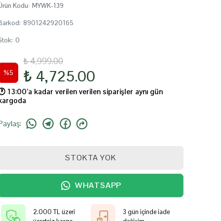
Ürün Kodu
:
MYWK-139
Barkod
:
8901242920165
Stok
:
0
₺ 4,999.00
₺ 4,725.00
%
5
🕐️ 13:00’a kadar verilen verilen siparişler aynı gün
kargoda
Paylaş
:
STOKTA YOK
WHATSAPP
2.000 TL üzeri
3 gün içinde iade