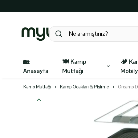
🏡
🍽️ Kamp
🏕️ K
Anasayfa
Mutfağı
Mobily
Kamp Mutfağı
Kamp Ocakları & Pişirme
Orcamp D