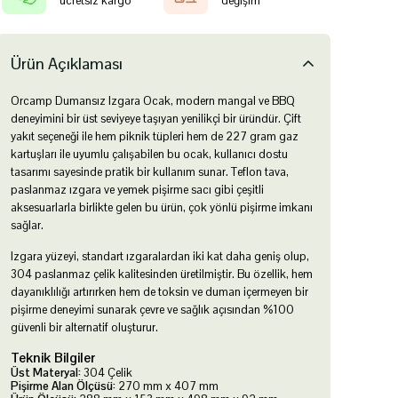
ücretsiz kargo
değişim
Ürün Açıklaması
Orcamp Dumansız Izgara Ocak, modern mangal ve BBQ
deneyimini bir üst seviyeye taşıyan yenilikçi bir üründür. Çift
yakıt seçeneği ile hem piknik tüpleri hem de 227 gram gaz
kartuşları ile uyumlu çalışabilen bu ocak, kullanıcı dostu
tasarımı sayesinde pratik bir kullanım sunar. Teflon tava,
paslanmaz ızgara ve yemek pişirme sacı gibi çeşitli
aksesuarlarla birlikte gelen bu ürün, çok yönlü pişirme imkanı
sağlar.
Izgara yüzeyi, standart ızgaralardan iki kat daha geniş olup,
304 paslanmaz çelik kalitesinden üretilmiştir. Bu özellik, hem
dayanıklılığı artırırken hem de toksin ve duman içermeyen bir
pişirme deneyimi sunarak çevre ve sağlık açısından %100
güvenli bir alternatif oluşturur.
Teknik Bilgiler
Üst Materyal:
304 Çelik
Pişirme Alan Ölçüsü:
270 mm x 407 mm