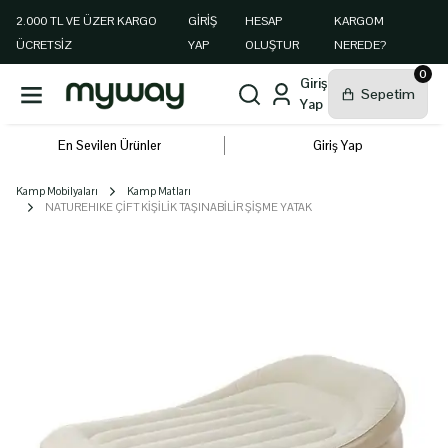
2.000 TL VE ÜZER KARGO
GIRIŞ
HESAP
KARGOM
ÜCRETSİZ
YAP
OLUŞTUR
NEREDE?
0
En Sevilen Ürünler
Giriş Yap
Kamp Mobilyaları
Kamp Matları
NATUREHIKE ÇİFT KİŞİLİK TAŞINABİLİR ŞİŞME YATAK