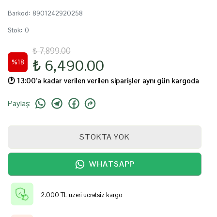
Barkod
:
8901242920258
Stok
:
0
₺ 7,899.00
₺ 6,490.00
%
18
🕐️ 13:00’a kadar verilen verilen siparişler aynı gün kargoda
Paylaş
:
STOKTA YOK
WHATSAPP
2.000 TL üzeri ücretsiz kargo