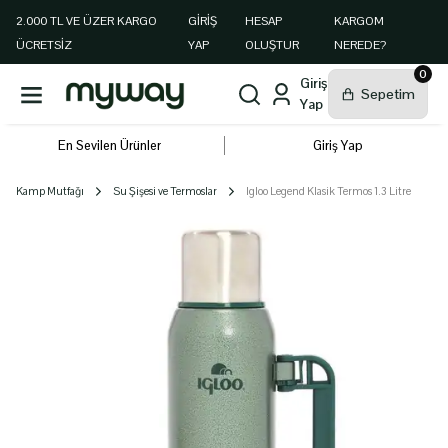
2.000 TL VE ÜZER KARGO
GIRIŞ
HESAP
KARGOM
ÜCRETSİZ
YAP
OLUŞTUR
NEREDE?
0
En Sevilen Ürünler
Giriş Yap
Kamp Mutfağı
Su Şişesi ve Termoslar
Igloo Legend Klasik Termos 1.3 Litre