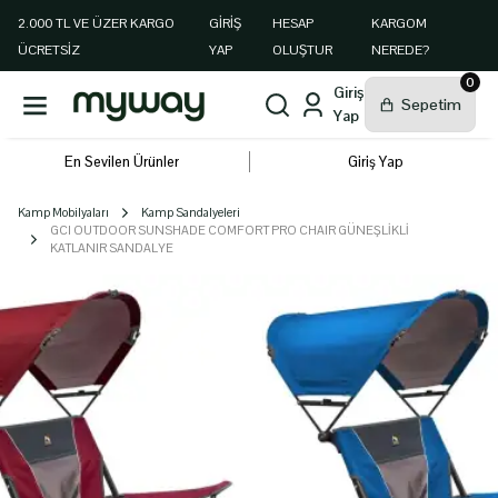
2.000 TL VE ÜZER KARGO
GIRIŞ
HESAP
KARGOM
ÜCRETSİZ
YAP
OLUŞTUR
NEREDE?
0
En Sevilen Ürünler
Giriş Yap
Kamp Mobilyaları
Kamp Sandalyeleri
GCI OUTDOOR SUNSHADE COMFORT PRO CHAIR GÜNEŞLİKLİ
KATLANIR SANDALYE