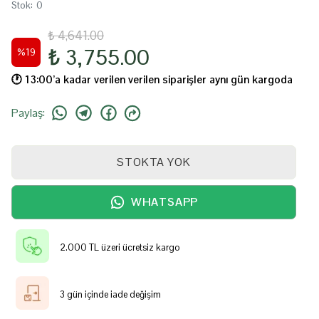
Stok
:
0
₺ 4,641.00
₺ 3,755.00
%
19
🕐️ 13:00’a kadar verilen verilen siparişler aynı gün kargoda
Paylaş
:
STOKTA YOK
WHATSAPP
2.000 TL üzeri ücretsiz kargo
3 gün içinde iade değişim