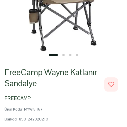
FreeCamp Wayne Katlanır
Sandalye
FREECAMP
Ürün Kodu
:
MYWK-167
Barkod
:
8901242920210