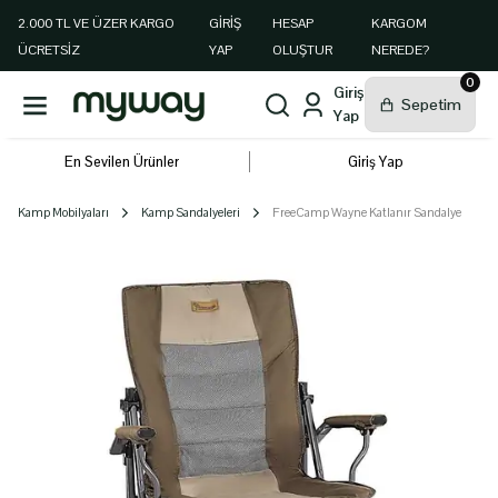
2.000 TL VE ÜZER KARGO
GIRIŞ
HESAP
KARGOM
ÜCRETSİZ
YAP
OLUŞTUR
NEREDE?
0
En Sevilen Ürünler
Giriş Yap
Kamp Mobilyaları
Kamp Sandalyeleri
FreeCamp Wayne Katlanır Sandalye