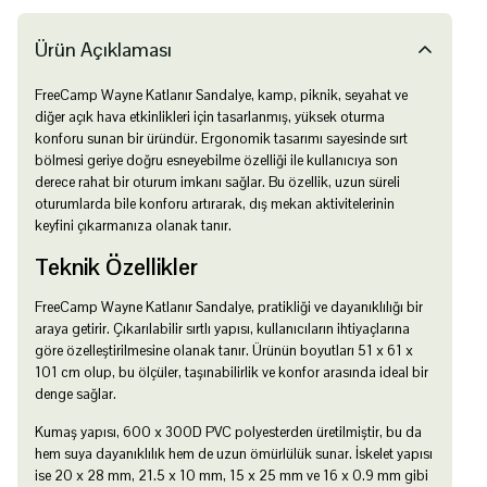
Ürün Açıklaması
FreeCamp Wayne Katlanır Sandalye, kamp, piknik, seyahat ve
diğer açık hava etkinlikleri için tasarlanmış, yüksek oturma
konforu sunan bir üründür. Ergonomik tasarımı sayesinde sırt
bölmesi geriye doğru esneyebilme özelliği ile kullanıcıya son
derece rahat bir oturum imkanı sağlar. Bu özellik, uzun süreli
oturumlarda bile konforu artırarak, dış mekan aktivitelerinin
keyfini çıkarmanıza olanak tanır.
Teknik Özellikler
FreeCamp Wayne Katlanır Sandalye, pratikliği ve dayanıklılığı bir
araya getirir. Çıkarılabilir sırtlı yapısı, kullanıcıların ihtiyaçlarına
göre özelleştirilmesine olanak tanır. Ürünün boyutları 51 x 61 x
101 cm olup, bu ölçüler, taşınabilirlik ve konfor arasında ideal bir
denge sağlar.
Kumaş yapısı, 600 x 300D PVC polyesterden üretilmiştir, bu da
hem suya dayanıklılık hem de uzun ömürlülük sunar. İskelet yapısı
ise 20 x 28 mm, 21.5 x 10 mm, 15 x 25 mm ve 16 x 0.9 mm gibi