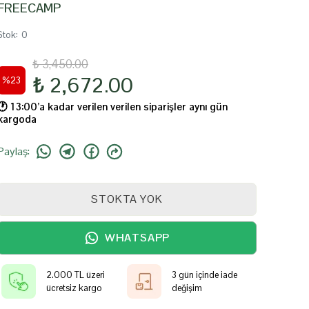
FREECAMP
Stok
:
0
₺ 3,450.00
₺ 2,672.00
%
23
🕐️ 13:00’a kadar verilen verilen siparişler aynı gün
kargoda
Paylaş
:
STOKTA YOK
WHATSAPP
2.000 TL üzeri
3 gün içinde iade
ücretsiz kargo
değişim