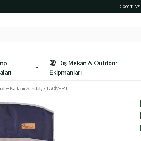
2.000 TL V
amp
🏖️ Dış Mekan & Outdoor
aları
Ekipmanları
xley Katlanır Sandalye-LACİVERT