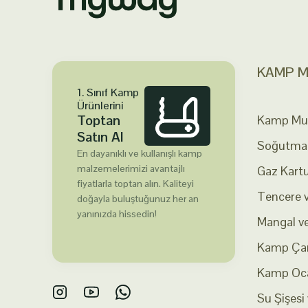
KAMP M
1. Sınıf Kamp
Ürünlerini
Toptan
Kamp Mut
Satın Al
Soğutma 
En dayanıklı ve kullanışlı kamp
malzemelerimizi avantajlı
Gaz Kartu
fiyatlarla toptan alın. Kaliteyi
Tencere v
doğayla buluştuğunuz her an
yanınızda hissedin!
Mangal v
Kamp Çan
Kamp Oca
Su Şişesi