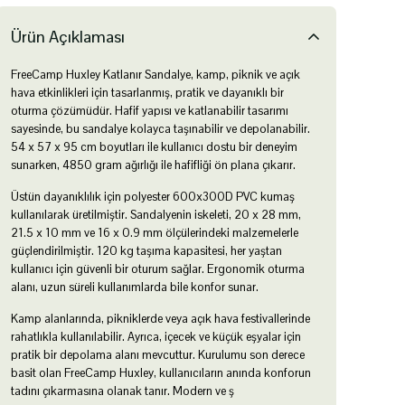
Ürün Açıklaması
FreeCamp Huxley Katlanır Sandalye, kamp, piknik ve açık
hava etkinlikleri için tasarlanmış, pratik ve dayanıklı bir
oturma çözümüdür. Hafif yapısı ve katlanabilir tasarımı
sayesinde, bu sandalye kolayca taşınabilir ve depolanabilir.
54 x 57 x 95 cm boyutları ile kullanıcı dostu bir deneyim
sunarken, 4850 gram ağırlığı ile hafifliği ön plana çıkarır.
Üstün dayanıklılık için polyester 600x300D PVC kumaş
kullanılarak üretilmiştir. Sandalyenin iskeleti, 20 x 28 mm,
21.5 x 10 mm ve 16 x 0.9 mm ölçülerindeki malzemelerle
güçlendirilmiştir. 120 kg taşıma kapasitesi, her yaştan
kullanıcı için güvenli bir oturum sağlar. Ergonomik oturma
alanı, uzun süreli kullanımlarda bile konfor sunar.
Kamp alanlarında, pikniklerde veya açık hava festivallerinde
rahatlıkla kullanılabilir. Ayrıca, içecek ve küçük eşyalar için
pratik bir depolama alanı mevcuttur. Kurulumu son derece
basit olan FreeCamp Huxley, kullanıcıların anında konforun
tadını çıkarmasına olanak tanır. Modern ve ş