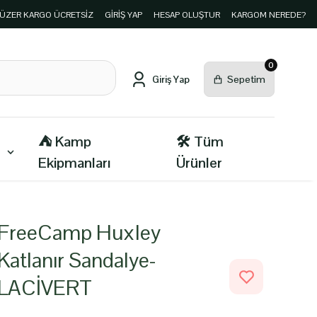
E ÜZER KARGO ÜCRETSİZ
GIRIŞ YAP
HESAP OLUŞTUR
KARGOM NEREDE?
0
⛺ Kamp
🛠️ Tüm
Ekipmanları
Ürünler
FreeCamp Huxley
Katlanır Sandalye-
LACİVERT