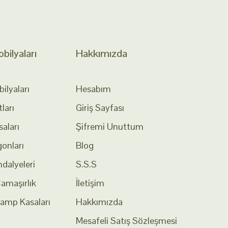
ilyaları
Hakkımızda
lyaları
Hesabım
ları
Giriş Sayfası
aları
Şifremi Unuttum
onları
Blog
dalyeleri
S.S.S
Çamaşırlık
İletişim
Kamp Kasaları
Hakkımızda
Mesafeli Satış Sözleşmesi