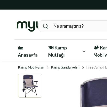
🏡
🍽️ Kamp
🏕️ K
Anasayfa
Mutfağı
Mobily
Kamp Mobilyaları
Kamp Sandalyeleri
FreeCamp Hu