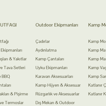
UTFAGI
Outdoor Ekipmanları
Kamp Mob
fağı
Çadırlar
Kamp Mobi
Ekipmanları
Aydınlatma
Kamp Mat
şları & Yakıtlar
Kamp Çantaları
Kamp Mas
e Tava Setleri
Uyku Ekipmanları
Kamp Vag
e BBQ
Karavan Aksesuarları
Kamp San
taları
Kamp Hijyen & Aksesuar
Katlanır 
kları & Pişirme
Rüzgarlık ve Aksesuarlar
Katlanır 
 ve Termoslar
Dış Mekan & Outdoor