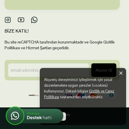
BİZE KATIL!
Bu site reCAPTCHA tarafından korunmaktadır ve Google Gizlilik
Politikası ve Hizmet Şartları geçerlidir.
Abone Ol
Alışveriş deneyiminizi iyileştirmek için yasal
düzenlemelere uygun çerezler (cookies)
kullanıyoruz. Detaylı bilgiye
Gizlilik ve Çerez
Politikası
sayfamızdan erişebilirsiniz.
©2025 Tüm Hakları Saklıdır
Anladım