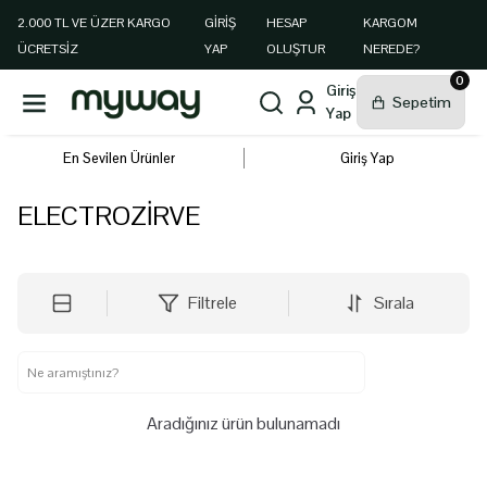
2.000 TL VE ÜZER KARGO
GIRIŞ
HESAP
KARGOM
ÜCRETSİZ
YAP
OLUŞTUR
NEREDE?
0
En Sevilen Ürünler
Giriş Yap
ELECTROZİRVE
Filtrele
Sırala
Aradığınız ürün bulunamadı