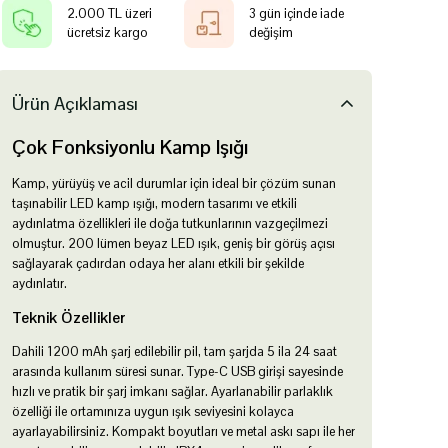
2.000 TL üzeri
3 gün içinde iade
ücretsiz kargo
değişim
Ürün Açıklaması
Çok Fonksiyonlu Kamp Işığı
Kamp, yürüyüş ve acil durumlar için ideal bir çözüm sunan
taşınabilir LED kamp ışığı, modern tasarımı ve etkili
aydınlatma özellikleri ile doğa tutkunlarının vazgeçilmezi
olmuştur. 200 lümen beyaz LED ışık, geniş bir görüş açısı
sağlayarak çadırdan odaya her alanı etkili bir şekilde
aydınlatır.
Teknik Özellikler
Dahili 1200 mAh şarj edilebilir pil, tam şarjda 5 ila 24 saat
arasında kullanım süresi sunar. Type-C USB girişi sayesinde
hızlı ve pratik bir şarj imkanı sağlar. Ayarlanabilir parlaklık
özelliği ile ortamınıza uygun ışık seviyesini kolayca
ayarlayabilirsiniz. Kompakt boyutları ve metal askı sapı ile her