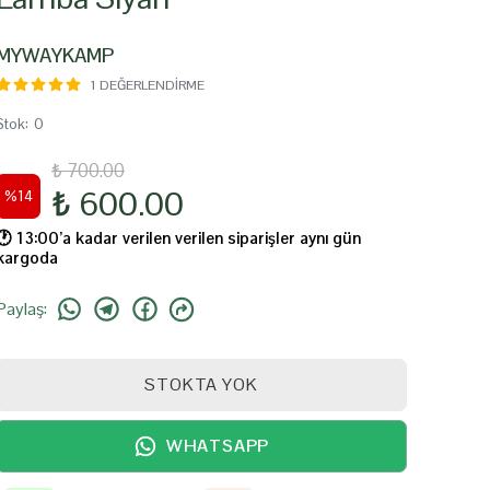
MYWAYKAMP
1 DEĞERLENDIRME
Stok
:
0
₺ 700.00
₺ 600.00
%
14
🕐️ 13:00’a kadar verilen verilen siparişler aynı gün
kargoda
Paylaş
:
STOKTA YOK
WHATSAPP