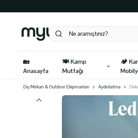
🏡
🍽️ Kamp
🏕️ K
Anasayfa
Mutfağı
Mobily
Dış Mekan & Outdoor Ekipmanları
Aydınlatma
Deko