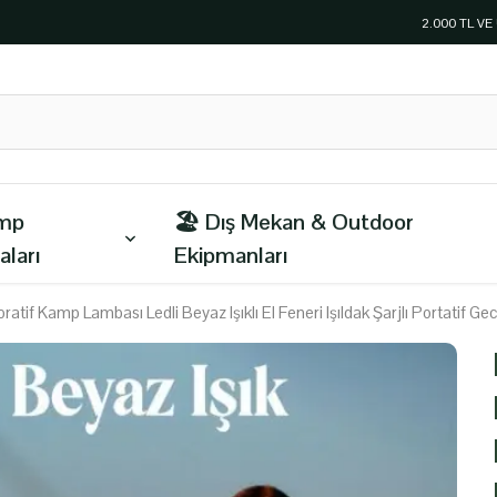
2.000 TL V
amp
🏖️ Dış Mekan & Outdoor
aları
Ekipmanları
ratif Kamp Lambası Ledli Beyaz Işıklı El Feneri Işıldak Şarjlı Portatif 