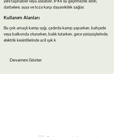
yere taşınabilir veya asılabilir. IPX4 su geçirmezlik sınıfı,
darbelere, suya ve toza karşı dayanıklılık sağlar.
Kullanım Alanları
Bu çok amaçlı kamp ışığı, çadırda kamp yaparken, bahçede
veya balkonda otururken, balık tutarken, gece yürüyüşlerinde,
elektrik kesintilerinde acil ışık k
Devamını Göster