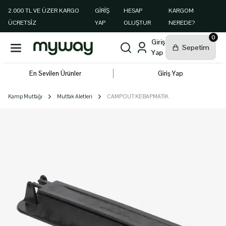
2.000 TL VE ÜZER KARGO
GIRIŞ
HESAP
KARGOM
ÜCRETSİZ
YAP
OLUŞTUR
NEREDE?
0
En Sevilen Ürünler
Giriş Yap
Kamp Mutfağı
Mutfak Aletleri
CAMPOUT KEBAPMATİK