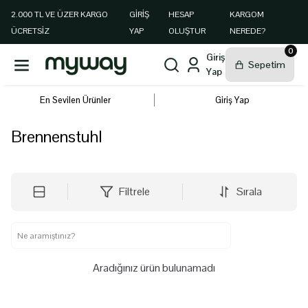
2.000 TL VE ÜZER KARGO
GIRIŞ
HESAP
KARGOM
ÜCRETSİZ
YAP
OLUŞTUR
NEREDE?
0
En Sevilen Ürünler
Giriş Yap
Brennenstuhl
Filtrele
Sırala
Aradığınız ürün bulunamadı