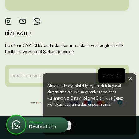
BİZE KATIL!
Bu site reCAPTCHA tarafından korunmaktadır ve Google Gizlilik
Politikası ve Hizmet Şartları geçerlidir.
Abone Ol
Alışveriş deneyiminizi iyileştirmek için yasal
düzenlemelere uygun çerezler (cookies)
kullanıyoruz. Detaylı bilgiye
Gizlilik ve Çerez
Politikası
sayfamızdan erişebilirsiniz.
©2025 Tüm Hakları Saklıdır
Anladım